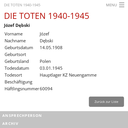
DIE TOTEN 1940-1945
MENU
DIE TOTEN 1940-1945
STARTSEITE
Józef Dębski
AKTUELLES
Vorname
Józef
AUSSTELLUNGEN
Nachname
Dębski
Geburtsdatum
14.05.1908
GESCHICHTE
Geburtsort
Geburtsland
Polen
BILDUNG
Todesdatum
03.01.1945
FORSCHUNG
Todesort
Hauptlager KZ Neuengamme
Beschäftigung
SERVICE
Häftlingsnummer
60094
Zurück
Deutsch
Gebärdensprache
Leichte Sprache
Zurück zur Liste
Deutsch
ANSPRECHPERSON
Deutsch
ARCHIV