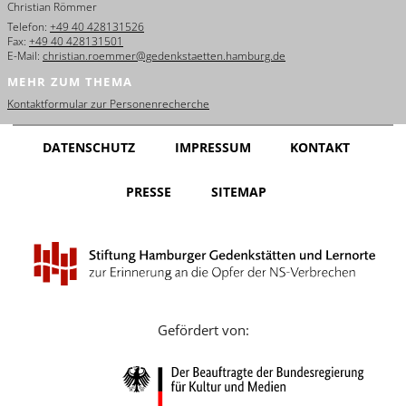
Christian Römmer
English
Telefon:
+49 40 428131526
Fax:
+49 40 428131501
Français
E-Mail:
christian.roemmer@gedenkstaetten.hamburg.de
MEHR ZUM THEMA
Dansk
Kontaktformular zur Personenrecherche
Español
DATENSCHUTZ
IMPRESSUM
KONTAKT
Italiano
PRESSE
SITEMAP
Nederlands
Polski
Português
Türkçe
Gefördert von:
Yкраїнський
Русский