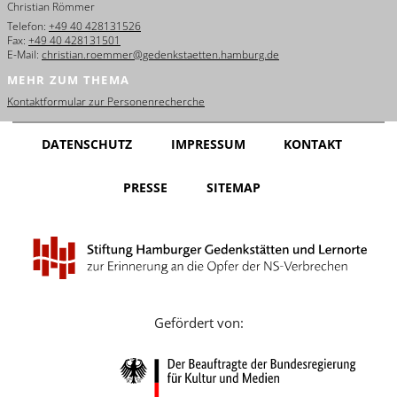
Christian Römmer
English
Telefon:
+49 40 428131526
Fax:
+49 40 428131501
Français
E-Mail:
christian.roemmer@gedenkstaetten.hamburg.de
MEHR ZUM THEMA
Dansk
Kontaktformular zur Personenrecherche
Español
DATENSCHUTZ
IMPRESSUM
KONTAKT
Italiano
PRESSE
SITEMAP
Nederlands
Polski
Português
Türkçe
Gefördert von:
Yкраїнський
Русский