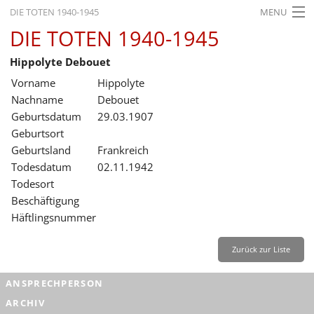
DIE TOTEN 1940-1945
MENU
DIE TOTEN 1940-1945
STARTSEITE
Hippolyte Debouet
AKTUELLES
Vorname
Hippolyte
AUSSTELLUNGEN
Nachname
Debouet
Geburtsdatum
29.03.1907
GESCHICHTE
Geburtsort
Geburtsland
Frankreich
BILDUNG
Todesdatum
02.11.1942
FORSCHUNG
Todesort
Beschäftigung
SERVICE
Häftlingsnummer
Zurück
Deutsch
Gebärdensprache
Leichte Sprache
Zurück zur Liste
Deutsch
ANSPRECHPERSON
Deutsch
ARCHIV