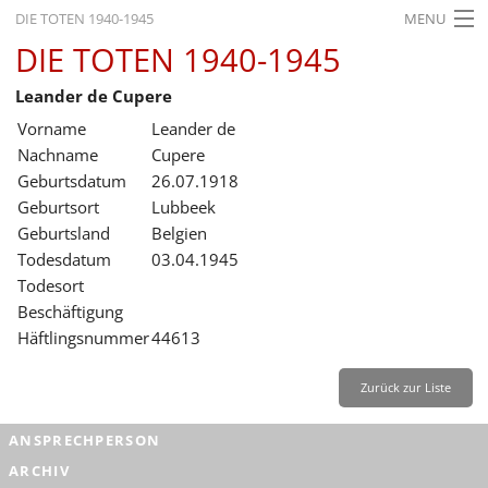
DIE TOTEN 1940-1945
MENU
DIE TOTEN 1940-1945
STARTSEITE
Leander de Cupere
AKTUELLES
Vorname
Leander de
AUSSTELLUNGEN
Nachname
Cupere
Geburtsdatum
26.07.1918
GESCHICHTE
Geburtsort
Lubbeek
Geburtsland
Belgien
BILDUNG
Todesdatum
03.04.1945
FORSCHUNG
Todesort
Beschäftigung
SERVICE
Häftlingsnummer
44613
Zurück
Deutsch
Gebärdensprache
Leichte Sprache
Zurück zur Liste
Deutsch
ANSPRECHPERSON
Deutsch
ARCHIV