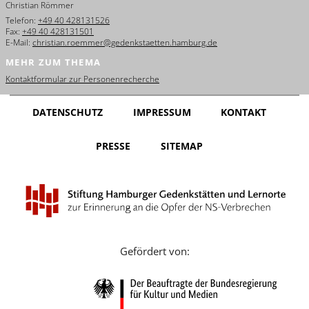
Christian Römmer
English
Telefon:
+49 40 428131526
Fax:
+49 40 428131501
Français
E-Mail:
christian.roemmer@gedenkstaetten.hamburg.de
MEHR ZUM THEMA
Dansk
Kontaktformular zur Personenrecherche
Español
DATENSCHUTZ
IMPRESSUM
KONTAKT
Italiano
PRESSE
SITEMAP
Nederlands
Polski
Português
Türkçe
Gefördert von:
Yкраїнський
Русский