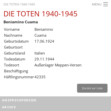
DIE TOTEN 1940-1945
MENU
DIE TOTEN 1940-1945
STARTSEITE
Beniamino Cuama
AKTUELLES
Vorname
Beniamino
AUSSTELLUNGEN
Nachname
Cuama
Geburtsdatum
17.06.1924
GESCHICHTE
Geburtsort
Geburtsland
Italien
BILDUNG
Todesdatum
29.11.1944
FORSCHUNG
Todesort
Außenlager Meppen-Versen
Beschäftigung
SERVICE
Häftlingsnummer
42335
Zurück
Deutsch
Gebärdensprache
Leichte Sprache
Zurück zur Liste
Deutsch
ANSPRECHPERSON
Deutsch
ARCHIV