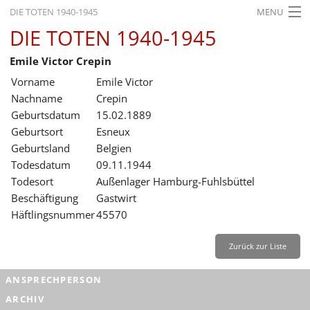
DIE TOTEN 1940-1945
MENU
DIE TOTEN 1940-1945
STARTSEITE
Emile Victor Crepin
AKTUELLES
Vorname
Emile Victor
AUSSTELLUNGEN
Nachname
Crepin
Geburtsdatum
15.02.1889
GESCHICHTE
Geburtsort
Esneux
Geburtsland
Belgien
BILDUNG
Todesdatum
09.11.1944
FORSCHUNG
Todesort
Außenlager Hamburg-Fuhlsbüttel
Beschäftigung
Gastwirt
SERVICE
Häftlingsnummer
45570
Zurück
Deutsch
Gebärdensprache
Leichte Sprache
Zurück zur Liste
Deutsch
ANSPRECHPERSON
Deutsch
ARCHIV