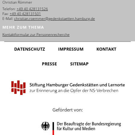
Christian Römmer
English
Telefon:
+49 40 428131526
Fax:
+49 40 428131501
Français
E-Mail:
christian.roemmer@gedenkstaetten.hamburg.de
MEHR ZUM THEMA
Dansk
Kontaktformular zur Personenrecherche
Español
DATENSCHUTZ
IMPRESSUM
KONTAKT
Italiano
PRESSE
SITEMAP
Nederlands
Polski
Português
Türkçe
Gefördert von:
Yкраїнський
Русский