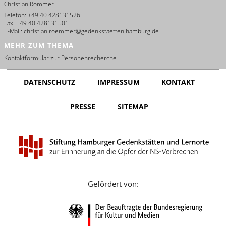
Christian Römmer
English
Telefon:
+49 40 428131526
Fax:
+49 40 428131501
Français
E-Mail:
christian.roemmer@gedenkstaetten.hamburg.de
MEHR ZUM THEMA
Dansk
Kontaktformular zur Personenrecherche
Español
DATENSCHUTZ
IMPRESSUM
KONTAKT
Italiano
PRESSE
SITEMAP
Nederlands
Polski
Português
Türkçe
Gefördert von:
Yкраїнський
Русский