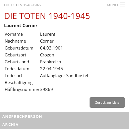
DIE TOTEN 1940-1945
MENU
DIE TOTEN 1940-1945
STARTSEITE
Laurent Corner
AKTUELLES
Vorname
Laurent
AUSSTELLUNGEN
Nachname
Corner
Geburtsdatum
04.03.1901
GESCHICHTE
Geburtsort
Crozon
Geburtsland
Frankreich
BILDUNG
Todesdatum
22.04.1945
FORSCHUNG
Todesort
Auffanglager Sandbostel
Beschäftigung
SERVICE
Häftlingsnummer
39869
Zurück
Deutsch
Gebärdensprache
Leichte Sprache
Zurück zur Liste
Deutsch
ANSPRECHPERSON
Deutsch
ARCHIV