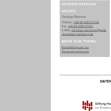
ANSPRECHPERSON
ARCHIV
Christian Römmer
Telefon:
+49 40 428131526
Fax:
+49 40 428131501
E-Mail:
christian.roemmer@gede
nkstaetten.hamburg.de
MEHR ZUM THEMA
Kontaktformular zur
Personenrecherche
DATE