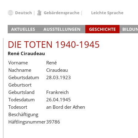
Deutsch
Gebärdensprache
Leichte Sprache
Deutsch
AKTUELLES
AUSSTELLUNGEN
GESCHICHTE
BILDU
English
Nachrichten
Hauptausstellung
Konzentrationslager
Führungen / Projek
Der An
Schüle
Français
DIE TOTEN 1940-1945
Veranstaltungskalender
Lager-SS
Wachturm
Nachkriegsnutzung
Projekttage
Berufsgruppenorie
Sterbe
Berufs
Dansk
René Ciraudeau
Klinkerwerk
Gedenkstätte
Längere Projekte
Kooperationen
Führungen
Die Hä
Erwac
Español
Vorname
René
ehem. Walther-Werke
Zeittafel
Schulkooperatione
Studientage
Arbeit
Inklus
Italiano
Nachname
Ciraudeau
Gefängnismauer
KZ-Außenlager
Vor- und Nachbere
Alltag
Außenl
Fortbi
Nederlands
Geburtsdatum
28.03.1923
Haus des Gedenkens
Gedenkstätten in Ham
Digitale Angebote
Lager-
Begeg
Polski
Geburtsort
Sonderausstellungen
Totenbuch
Das E
Die To
Português
Geburtsland
Frankreich
Wanderausstellungen
Türkçe
Todesdatum
26.04.1945
Yкраїнський
Todesort
an Bord der Athen
Beschäftigung
Русский
Häftlingsnummer
39786
עברית
العربية