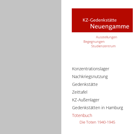
Ausstellungen
Begegnungen
Studienzentrum
Konzentrationslager
Nachkriegsnutzung
Gedenkstätte
Zeittafel
KZ-Außenlager
Gedenkstätten in Hamburg
Totenbuch
Die Toten 1940-1945