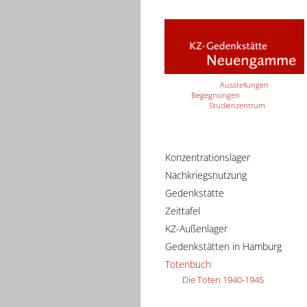
Ausstellungen
Begegnungen
Studienzentrum
Konzentrationslager
Nachkriegsnutzung
Gedenkstätte
Zeittafel
KZ-Außenlager
Gedenkstätten in Hamburg
Totenbuch
Die Toten 1940-1945