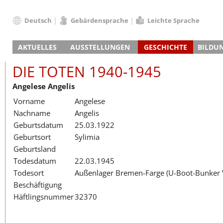
Deutsch
Gebärdensprache
Leichte Sprache
Deutsch
AKTUELLES
AUSSTELLUNGEN
GESCHICHTE
BILDU
English
Nachrichten
Hauptausstellung
Konzentrationslager
Führungen / Projek
Der An
Schüle
Français
DIE TOTEN 1940-1945
Veranstaltungskalender
Lager-SS
Wachturm
Nachkriegsnutzung
Projekttage
Berufsgruppenorie
Sterbe
Berufs
Dansk
Angelese Angelis
Klinkerwerk
Gedenkstätte
Längere Projekte
Kooperationen
Führungen
Die Hä
Erwac
Español
Vorname
Angelese
ehem. Walther-Werke
Zeittafel
Schulkooperatione
Studientage
Arbeit
Inklus
Italiano
Nachname
Angelis
Gefängnismauer
KZ-Außenlager
Vor- und Nachbere
Alltag
Außenl
Fortbi
Nederlands
Geburtsdatum
25.03.1922
Haus des Gedenkens
Gedenkstätten in Ham
Digitale Angebote
Lager-
Begeg
Polski
Geburtsort
Sylimia
Sonderausstellungen
Totenbuch
Das E
Die To
Português
Geburtsland
Wanderausstellungen
Türkçe
Todesdatum
22.03.1945
Yкраїнський
Todesort
Außenlager Bremen-Farge (U-Boot-Bunker V
Beschäftigung
Русский
Häftlingsnummer
32370
עברית
العربية