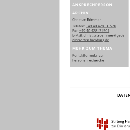
ANSPRECHPERSON
ARCHIV
Christian Römmer
Telefon:
+49 40 428131526
Fax:
+49 40 428131501
E-Mail:
christian.roemmer@gede
nkstaetten.hamburg.de
MEHR ZUM THEMA
Kontaktformular zur
Personenrecherche
DATE