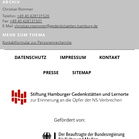
ARCHIV
English
Christian Römmer
Français
Telefon:
+49 40 428131526
Fax:
+49 40 428131501
E-Mail:
christian.roemmer@gedenkstaetten.hamburg.de
Dansk
MEHR ZUM THEMA
Español
Kontaktformular zur Personenrecherche
Italiano
DATENSCHUTZ
IMPRESSUM
KONTAKT
Nederlands
PRESSE
SITEMAP
Polski
Português
Türkçe
Yкраїнський
Gefördert von:
Русский