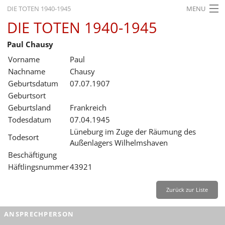
DIE TOTEN 1940-1945
MENU
DIE TOTEN 1940-1945
STARTSEITE
Paul Chausy
AKTUELLES
Vorname
Paul
AUSSTELLUNGEN
Nachname
Chausy
Geburtsdatum
07.07.1907
GESCHICHTE
Geburtsort
Geburtsland
Frankreich
BILDUNG
Todesdatum
07.04.1945
FORSCHUNG
Lüneburg im Zuge der Räumung des
Todesort
Außenlagers Wilhelmshaven
SERVICE
Beschäftigung
Häftlingsnummer
43921
Zurück
Deutsch
Gebärdensprache
Leichte Sprache
Deutsch
Zurück zur Liste
Deutsch
ANSPRECHPERSON