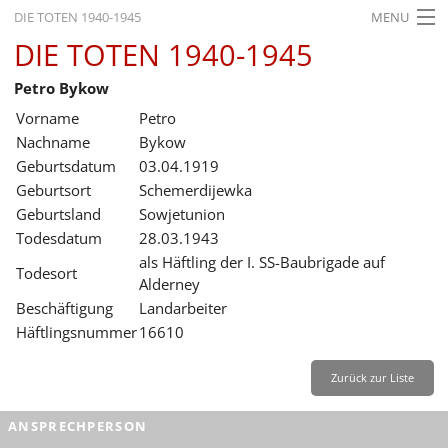
DIE TOTEN 1940-1945
MENU
DIE TOTEN 1940-1945
STARTSEITE
Petro Bykow
AKTUELLES
Vorname
Petro
AUSSTELLUNGEN
Nachname
Bykow
Geburtsdatum
03.04.1919
GESCHICHTE
Geburtsort
Schemerdijewka
Geburtsland
Sowjetunion
BILDUNG
Todesdatum
28.03.1943
FORSCHUNG
als Häftling der I. SS-Baubrigade auf
Todesort
Alderney
SERVICE
Beschäftigung
Landarbeiter
Häftlingsnummer
16610
Zurück
Deutsch
Gebärdensprache
Leichte Sprache
Deutsch
Zurück zur Liste
Deutsch
ANSPRECHPERSON