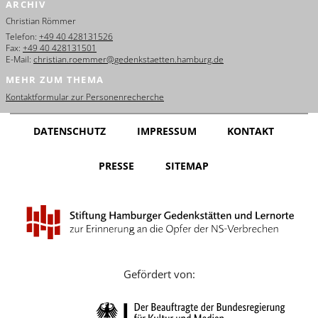
ARCHIV
English
Christian Römmer
Français
Telefon:
+49 40 428131526
Fax:
+49 40 428131501
E-Mail:
christian.roemmer@gedenkstaetten.hamburg.de
Dansk
MEHR ZUM THEMA
Español
Kontaktformular zur Personenrecherche
Italiano
DATENSCHUTZ
IMPRESSUM
KONTAKT
Nederlands
PRESSE
SITEMAP
Polski
Português
Türkçe
Yкраїнський
Gefördert von:
Русский