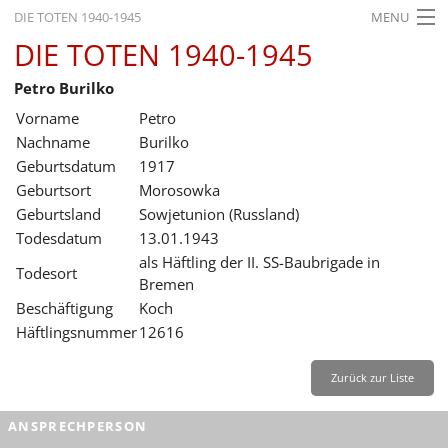
DIE TOTEN 1940-1945
MENU
DIE TOTEN 1940-1945
STARTSEITE
Petro Burilko
AKTUELLES
Vorname
Petro
AUSSTELLUNGEN
Nachname
Burilko
Geburtsdatum
1917
GESCHICHTE
Geburtsort
Morosowka
Geburtsland
Sowjetunion (Russland)
BILDUNG
Todesdatum
13.01.1943
FORSCHUNG
als Häftling der II. SS-Baubrigade in
Todesort
Bremen
SERVICE
Beschäftigung
Koch
Häftlingsnummer
12616
Zurück
Deutsch
Gebärdensprache
Leichte Sprache
Deutsch
Zurück zur Liste
Deutsch
ANSPRECHPERSON