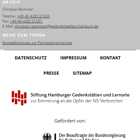
ARCHIV
English
Christian Römmer
Français
Telefon:
+49 40 428131526
Fax:
+49 40 428131501
E-Mail:
christian.roemmer@gedenkstaetten.hamburg.de
Dansk
MEHR ZUM THEMA
Español
Kontaktformular zur Personenrecherche
Italiano
DATENSCHUTZ
IMPRESSUM
KONTAKT
Nederlands
PRESSE
SITEMAP
Polski
Português
Türkçe
Yкраїнський
Gefördert von:
Русский