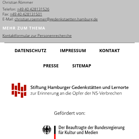
Christian Römmer
English
Telefon:
+49 40 428131526
Fax:
+49 40 428131501
Français
E-Mail:
christian.roemmer@gedenkstaetten.hamburg.de
MEHR ZUM THEMA
Dansk
Kontaktformular zur Personenrecherche
Español
DATENSCHUTZ
IMPRESSUM
KONTAKT
Italiano
PRESSE
SITEMAP
Nederlands
Polski
Português
Türkçe
Gefördert von:
Yкраїнський
Русский