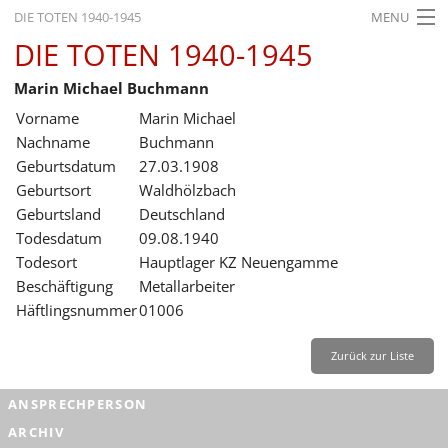
DIE TOTEN 1940-1945
MENU
DIE TOTEN 1940-1945
STARTSEITE
Marin Michael Buchmann
AKTUELLES
Vorname
Marin Michael
AUSSTELLUNGEN
Nachname
Buchmann
Geburtsdatum
27.03.1908
GESCHICHTE
Geburtsort
Waldhölzbach
Geburtsland
Deutschland
BILDUNG
Todesdatum
09.08.1940
FORSCHUNG
Todesort
Hauptlager KZ Neuengamme
Beschäftigung
Metallarbeiter
SERVICE
Häftlingsnummer
01006
Zurück
Deutsch
Gebärdensprache
Leichte Sprache
Zurück zur Liste
Deutsch
ANSPRECHPERSON
Deutsch
ARCHIV