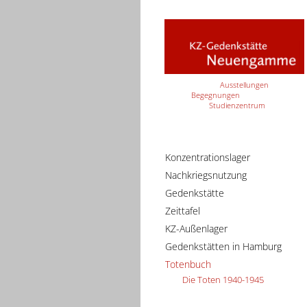
Ausstellungen
Begegnungen
Studienzentrum
Konzentrationslager
Nachkriegsnutzung
Gedenkstätte
Zeittafel
KZ-Außenlager
Gedenkstätten in Hamburg
Totenbuch
Die Toten 1940-1945