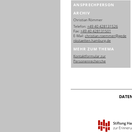
ANSPRECHPERSON
ARCHIV
Christian Römmer
Telefon:
+49 40 428131526
Fax:
+49 40 428131501
E-Mail:
christian.roemmer@gede
nkstaetten.hamburg.de
MEHR ZUM THEMA
Kontaktformular zur
Personenrecherche
DATE