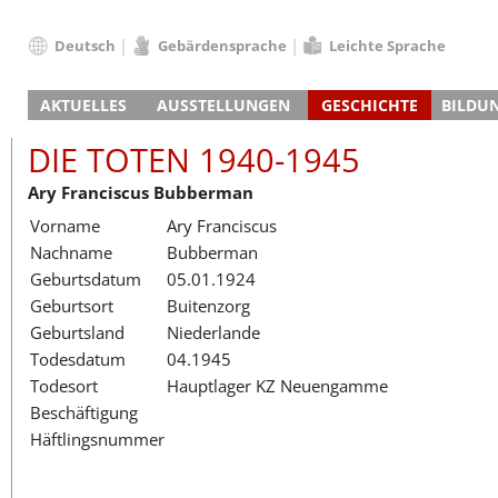
Deutsch
Gebärdensprache
Leichte Sprache
Deutsch
AKTUELLES
AUSSTELLUNGEN
GESCHICHTE
BILDU
English
Nachrichten
Hauptausstellung
Konzentrationslager
Führungen / Projek
Der An
Schüle
Français
DIE TOTEN 1940-1945
Veranstaltungskalender
Lager-SS
Wachturm
Nachkriegsnutzung
Projekttage
Berufsgruppenorie
Sterbe
Berufs
Dansk
Ary Franciscus Bubberman
Klinkerwerk
Gedenkstätte
Längere Projekte
Kooperationen
Führungen
Die Hä
Erwac
Español
Vorname
Ary Franciscus
ehem. Walther-Werke
Zeittafel
Schulkooperatione
Studientage
Arbeit
Inklus
Italiano
Nachname
Bubberman
Gefängnismauer
KZ-Außenlager
Vor- und Nachbere
Alltag
Außenl
Fortbi
Nederlands
Geburtsdatum
05.01.1924
Haus des Gedenkens
Gedenkstätten in Ham
Digitale Angebote
Lager-
Begeg
Polski
Geburtsort
Buitenzorg
Sonderausstellungen
Totenbuch
Das E
Die To
Português
Geburtsland
Niederlande
Wanderausstellungen
Türkçe
Todesdatum
04.1945
Yкраїнський
Todesort
Hauptlager KZ Neuengamme
Beschäftigung
Русский
Häftlingsnummer
עברית
العربية