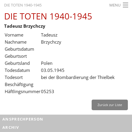
DIE TOTEN 1940-1945
MENU
DIE TOTEN 1940-1945
STARTSEITE
Tadeusz Brzychczy
AKTUELLES
Vorname
Tadeusz
AUSSTELLUNGEN
Nachname
Brzychczy
Geburtsdatum
GESCHICHTE
Geburtsort
Geburtsland
Polen
BILDUNG
Todesdatum
03.05.1945
FORSCHUNG
Todesort
bei der Bombardierung der Thielbek
Beschäftigung
SERVICE
Häftlingsnummer
05253
Zurück
Deutsch
Gebärdensprache
Leichte Sprache
Zurück zur Liste
Deutsch
ANSPRECHPERSON
Deutsch
ARCHIV