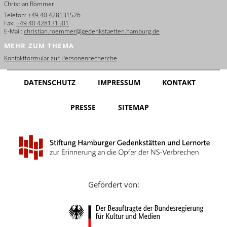
Christian Römmer
English
Telefon:
+49 40 428131526
Fax:
+49 40 428131501
Français
E-Mail:
christian.roemmer@gedenkstaetten.hamburg.de
MEHR ZUM THEMA
Dansk
Kontaktformular zur Personenrecherche
Español
DATENSCHUTZ
IMPRESSUM
KONTAKT
Italiano
PRESSE
SITEMAP
Nederlands
Polski
Português
Türkçe
Gefördert von:
Yкраїнський
Русский