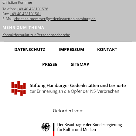
Christian Römmer
English
Telefon:
+49 40 428131526
Fax:
+49 40 428131501
Français
E-Mail:
christian.roemmer@gedenkstaetten.hamburg.de
MEHR ZUM THEMA
Dansk
Kontaktformular zur Personenrecherche
Español
DATENSCHUTZ
IMPRESSUM
KONTAKT
Italiano
PRESSE
SITEMAP
Nederlands
Polski
Português
Türkçe
Gefördert von:
Yкраїнський
Русский