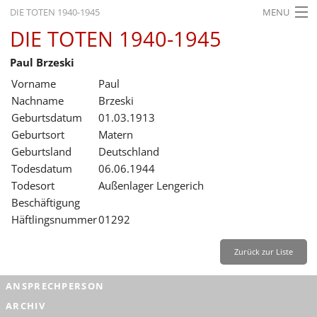
DIE TOTEN 1940-1945
MENU
DIE TOTEN 1940-1945
STARTSEITE
Paul Brzeski
AKTUELLES
Vorname
Paul
AUSSTELLUNGEN
Nachname
Brzeski
Geburtsdatum
01.03.1913
GESCHICHTE
Geburtsort
Matern
Geburtsland
Deutschland
BILDUNG
Todesdatum
06.06.1944
FORSCHUNG
Todesort
Außenlager Lengerich
Beschäftigung
SERVICE
Häftlingsnummer
01292
Zurück
Deutsch
Gebärdensprache
Leichte Sprache
Zurück zur Liste
Deutsch
ANSPRECHPERSON
Deutsch
ARCHIV