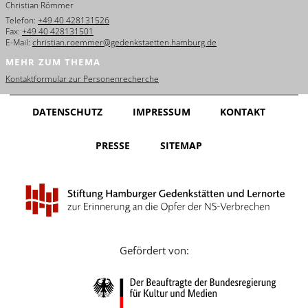
Christian Römmer
English
Telefon:
+49 40 428131526
Fax:
+49 40 428131501
Français
E-Mail:
christian.roemmer@gedenkstaetten.hamburg.de
MEHR ZUM THEMA
Dansk
Kontaktformular zur Personenrecherche
Español
DATENSCHUTZ
IMPRESSUM
KONTAKT
Italiano
PRESSE
SITEMAP
Nederlands
Polski
Português
Türkçe
Gefördert von:
Yкраїнський
Русский