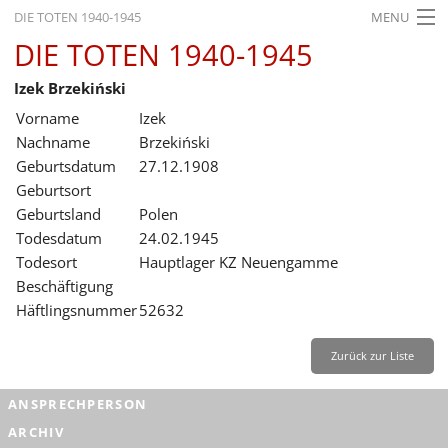
DIE TOTEN 1940-1945
MENU
DIE TOTEN 1940-1945
STARTSEITE
Izek Brzekiński
AKTUELLES
Vorname
Izek
AUSSTELLUNGEN
Nachname
Brzekiński
Geburtsdatum
27.12.1908
GESCHICHTE
Geburtsort
Geburtsland
Polen
BILDUNG
Todesdatum
24.02.1945
FORSCHUNG
Todesort
Hauptlager KZ Neuengamme
Beschäftigung
SERVICE
Häftlingsnummer
52632
Zurück
Deutsch
Gebärdensprache
Leichte Sprache
Zurück zur Liste
Deutsch
ANSPRECHPERSON
Deutsch
ARCHIV