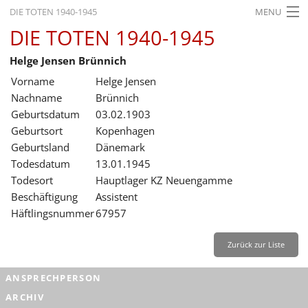
DIE TOTEN 1940-1945
MENU
DIE TOTEN 1940-1945
STARTSEITE
Helge Jensen Brünnich
AKTUELLES
Vorname
Helge Jensen
AUSSTELLUNGEN
Nachname
Brünnich
Geburtsdatum
03.02.1903
GESCHICHTE
Geburtsort
Kopenhagen
Geburtsland
Dänemark
BILDUNG
Todesdatum
13.01.1945
FORSCHUNG
Todesort
Hauptlager KZ Neuengamme
Beschäftigung
Assistent
SERVICE
Häftlingsnummer
67957
Zurück
Deutsch
Gebärdensprache
Leichte Sprache
Zurück zur Liste
Deutsch
ANSPRECHPERSON
Deutsch
ARCHIV