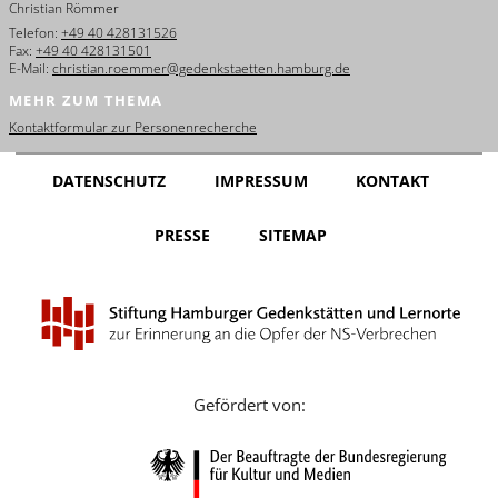
Christian Römmer
English
Telefon:
+49 40 428131526
Fax:
+49 40 428131501
Français
E-Mail:
christian.roemmer@gedenkstaetten.hamburg.de
MEHR ZUM THEMA
Dansk
Kontaktformular zur Personenrecherche
Español
DATENSCHUTZ
IMPRESSUM
KONTAKT
Italiano
PRESSE
SITEMAP
Nederlands
Polski
Português
Türkçe
Gefördert von:
Yкраїнський
Русский