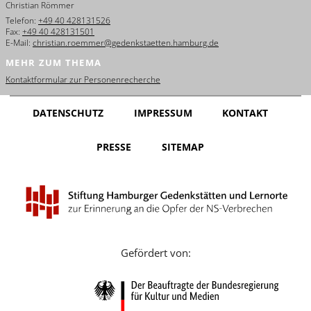
Christian Römmer
English
Telefon:
+49 40 428131526
Fax:
+49 40 428131501
Français
E-Mail:
christian.roemmer@gedenkstaetten.hamburg.de
MEHR ZUM THEMA
Dansk
Kontaktformular zur Personenrecherche
Español
DATENSCHUTZ
IMPRESSUM
KONTAKT
Italiano
PRESSE
SITEMAP
Nederlands
Polski
Português
Türkçe
Gefördert von:
Yкраїнський
Русский