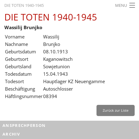
DIE TOTEN 1940-1945
MENU
DIE TOTEN 1940-1945
STARTSEITE
Wassilij Brunjko
AKTUELLES
Vorname
Wassilij
AUSSTELLUNGEN
Nachname
Brunjko
Geburtsdatum
08.10.1913
GESCHICHTE
Geburtsort
Kaganowitsch
Geburtsland
Sowjetunion
BILDUNG
Todesdatum
15.04.1943
FORSCHUNG
Todesort
Hauptlager KZ Neuengamme
Beschäftigung
Autoschlosser
SERVICE
Häftlingsnummer
08394
Zurück
Deutsch
Gebärdensprache
Leichte Sprache
Zurück zur Liste
Deutsch
ANSPRECHPERSON
Deutsch
ARCHIV