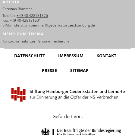
ARCHIV
English
Christian Römmer
Français
Telefon:
+49 40 428131526
Fax:
+49 40 428131501
E-Mail:
christian.roemmer@gedenkstaetten.hamburg.de
Dansk
MEHR ZUM THEMA
Español
Kontaktformular zur Personenrecherche
Italiano
DATENSCHUTZ
IMPRESSUM
KONTAKT
Nederlands
PRESSE
SITEMAP
Polski
Português
Türkçe
Yкраїнський
Gefördert von:
Русский