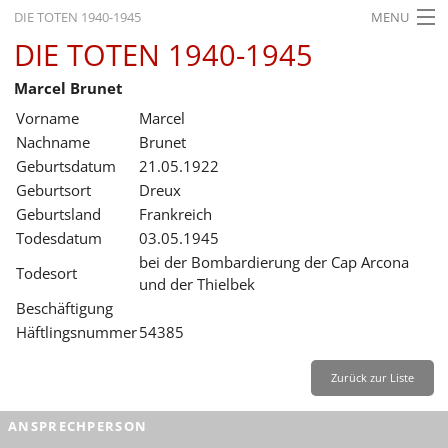
DIE TOTEN 1940-1945
MENU
DIE TOTEN 1940-1945
STARTSEITE
Marcel Brunet
AKTUELLES
Vorname
Marcel
AUSSTELLUNGEN
Nachname
Brunet
Geburtsdatum
21.05.1922
GESCHICHTE
Geburtsort
Dreux
Geburtsland
Frankreich
BILDUNG
Todesdatum
03.05.1945
FORSCHUNG
bei der Bombardierung der Cap Arcona
Todesort
und der Thielbek
SERVICE
Beschäftigung
Häftlingsnummer
54385
Zurück
Deutsch
Gebärdensprache
Leichte Sprache
Deutsch
Zurück zur Liste
Deutsch
ANSPRECHPERSON