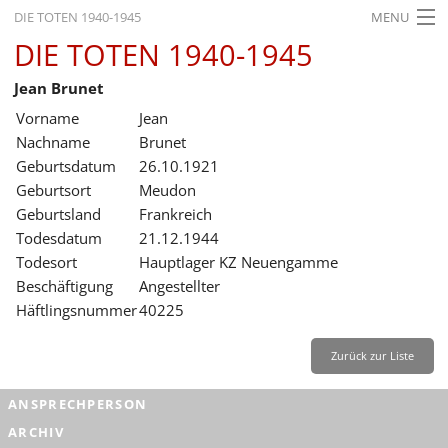
DIE TOTEN 1940-1945
MENU
DIE TOTEN 1940-1945
STARTSEITE
Jean Brunet
AKTUELLES
Vorname
Jean
AUSSTELLUNGEN
Nachname
Brunet
Geburtsdatum
26.10.1921
GESCHICHTE
Geburtsort
Meudon
Geburtsland
Frankreich
BILDUNG
Todesdatum
21.12.1944
FORSCHUNG
Todesort
Hauptlager KZ Neuengamme
Beschäftigung
Angestellter
SERVICE
Häftlingsnummer
40225
Zurück
Deutsch
Gebärdensprache
Leichte Sprache
Zurück zur Liste
Deutsch
ANSPRECHPERSON
Deutsch
ARCHIV