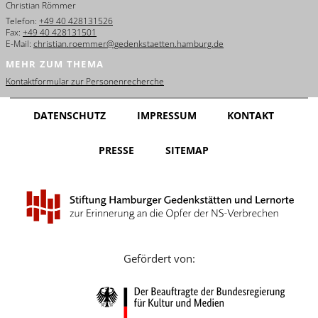
Christian Römmer
English
Telefon:
+49 40 428131526
Fax:
+49 40 428131501
Français
E-Mail:
christian.roemmer@gedenkstaetten.hamburg.de
MEHR ZUM THEMA
Dansk
Kontaktformular zur Personenrecherche
Español
DATENSCHUTZ
IMPRESSUM
KONTAKT
Italiano
PRESSE
SITEMAP
Nederlands
Polski
Português
Türkçe
Gefördert von:
Yкраїнський
Русский