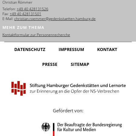
Christian Römmer
English
Telefon:
+49 40 428131526
Fax:
+49 40 428131501
Français
E-Mail:
christian.roemmer@gedenkstaetten.hamburg.de
MEHR ZUM THEMA
Dansk
Kontaktformular zur Personenrecherche
Español
DATENSCHUTZ
IMPRESSUM
KONTAKT
Italiano
PRESSE
SITEMAP
Nederlands
Polski
Português
Türkçe
Gefördert von:
Yкраїнський
Русский