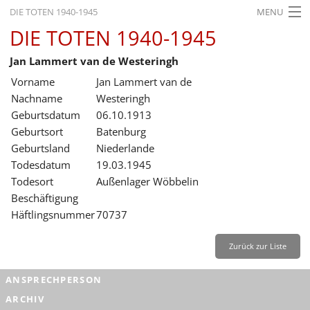
DIE TOTEN 1940-1945
MENU
DIE TOTEN 1940-1945
STARTSEITE
Jan Lammert van de Westeringh
AKTUELLES
Vorname
Jan Lammert van de
AUSSTELLUNGEN
Nachname
Westeringh
Geburtsdatum
06.10.1913
GESCHICHTE
Geburtsort
Batenburg
Geburtsland
Niederlande
BILDUNG
Todesdatum
19.03.1945
FORSCHUNG
Todesort
Außenlager Wöbbelin
Beschäftigung
SERVICE
Häftlingsnummer
70737
Zurück
Deutsch
Gebärdensprache
Leichte Sprache
Zurück zur Liste
Deutsch
ANSPRECHPERSON
Deutsch
ARCHIV