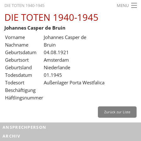
DIE TOTEN 1940-1945
MENU
DIE TOTEN 1940-1945
STARTSEITE
Johannes Casper de Bruin
AKTUELLES
Vorname
Johannes Casper de
AUSSTELLUNGEN
Nachname
Bruin
Geburtsdatum
04.08.1921
GESCHICHTE
Geburtsort
Amsterdam
Geburtsland
Niederlande
BILDUNG
Todesdatum
01.1945
FORSCHUNG
Todesort
Außenlager Porta Westfalica
Beschäftigung
SERVICE
Häftlingsnummer
Zurück
Deutsch
Gebärdensprache
Leichte Sprache
Zurück zur Liste
Deutsch
ANSPRECHPERSON
Deutsch
ARCHIV