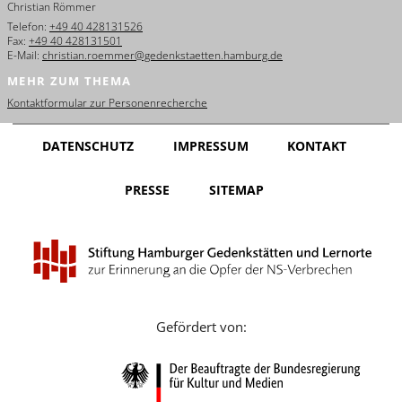
Christian Römmer
English
Telefon:
+49 40 428131526
Fax:
+49 40 428131501
Français
E-Mail:
christian.roemmer@gedenkstaetten.hamburg.de
MEHR ZUM THEMA
Dansk
Kontaktformular zur Personenrecherche
Español
DATENSCHUTZ
IMPRESSUM
KONTAKT
Italiano
PRESSE
SITEMAP
Nederlands
Polski
Português
Türkçe
Gefördert von:
Yкраїнський
Русский