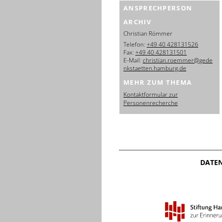
ANSPRECHPERSON
ARCHIV
Christian Römmer
Telefon:
+49 40 428131526
Fax:
+49 40 428131501
E-Mail:
christian.roemmer@gede
nkstaetten.hamburg.de
MEHR ZUM THEMA
Kontaktformular zur
Personenrecherche
DATE