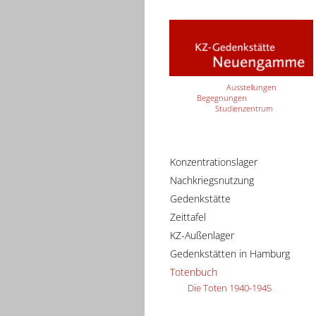
Ausstellungen
Begegnungen
Studienzentrum
Konzentrationslager
Nachkriegsnutzung
Gedenkstätte
Zeittafel
KZ-Außenlager
Gedenkstätten in Hamburg
Totenbuch
Die Toten 1940-1945