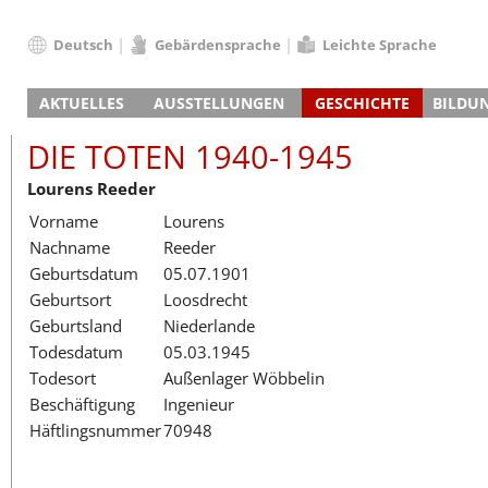
Deutsch
Gebärdensprache
Leichte Sprache
Deutsch
AKTUELLES
AUSSTELLUNGEN
GESCHICHTE
BILDU
English
Nachrichten
Hauptausstellung
Konzentrationslager
Führungen / Projek
Der An
Schüle
Français
DIE TOTEN 1940-1945
Veranstaltungskalender
Lager-SS
Wachturm
Nachkriegsnutzung
Projekttage
Berufsgruppenorie
Sterbe
Berufs
Dansk
Lourens Reeder
Klinkerwerk
Gedenkstätte
Längere Projekte
Kooperationen
Führungen
Die Hä
Erwac
Español
Vorname
Lourens
ehem. Walther-Werke
Zeittafel
Schulkooperatione
Studientage
Arbeit
Inklus
Italiano
Nachname
Reeder
Gefängnismauer
KZ-Außenlager
Vor- und Nachbere
Alltag
Außenl
Fortbi
Nederlands
Geburtsdatum
05.07.1901
Haus des Gedenkens
Gedenkstätten in Ham
Digitale Angebote
Lager-
Begeg
Polski
Geburtsort
Loosdrecht
Sonderausstellungen
Totenbuch
Das E
Die To
Português
Geburtsland
Niederlande
Wanderausstellungen
Türkçe
Todesdatum
05.03.1945
Yкраїнський
Todesort
Außenlager Wöbbelin
Beschäftigung
Ingenieur
Русский
Häftlingsnummer
70948
עברית
العربية