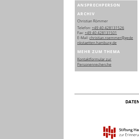
ANSPRECHPERSON
ARCHIV
Christian Römmer
Telefon:
+49 40 428131526
Fax:
+49 40 428131501
E-Mail:
christian.roemmer@gede
nkstaetten.hamburg.de
MEHR ZUM THEMA
Kontaktformular zur
Personenrecherche
DATE