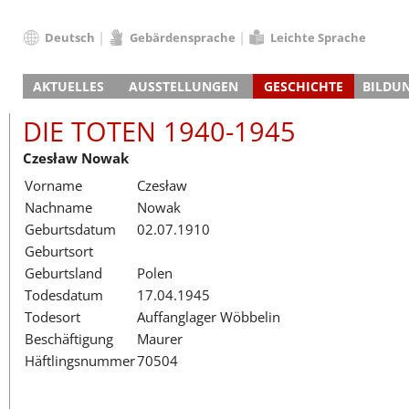
Deutsch
Gebärdensprache
Leichte Sprache
Deutsch
AKTUELLES
AUSSTELLUNGEN
GESCHICHTE
BILDU
English
Nachrichten
Hauptausstellung
Konzentrationslager
Führungen / Projek
Der An
Schüle
Français
DIE TOTEN 1940-1945
Veranstaltungskalender
Lager-SS
Wachturm
Nachkriegsnutzung
Projekttage
Berufsgruppenorie
Sterbe
Berufs
Dansk
Czesław Nowak
Klinkerwerk
Gedenkstätte
Längere Projekte
Kooperationen
Führungen
Die Hä
Erwac
Español
Vorname
Czesław
ehem. Walther-Werke
Zeittafel
Schulkooperatione
Studientage
Arbeit
Inklus
Italiano
Nachname
Nowak
Gefängnismauer
KZ-Außenlager
Vor- und Nachbere
Alltag
Außenl
Fortbi
Nederlands
Geburtsdatum
02.07.1910
Haus des Gedenkens
Gedenkstätten in Ham
Digitale Angebote
Lager-
Begeg
Polski
Geburtsort
Sonderausstellungen
Totenbuch
Das E
Die To
Português
Geburtsland
Polen
Wanderausstellungen
Türkçe
Todesdatum
17.04.1945
Yкраїнський
Todesort
Auffanglager Wöbbelin
Beschäftigung
Maurer
Русский
Häftlingsnummer
70504
עברית
العربية