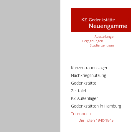
Ausstellungen
Begegnungen
Studienzentrum
Konzentrationslager
Nachkriegsnutzung
Gedenkstätte
Zeittafel
KZ-Außenlager
Gedenkstätten in Hamburg
Totenbuch
Die Toten 1940-1945