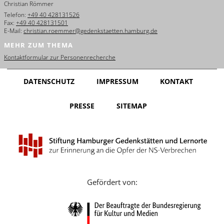
Christian Römmer
English
Telefon:
+49 40 428131526
Fax:
+49 40 428131501
Français
E-Mail:
christian.roemmer@gedenkstaetten.hamburg.de
MEHR ZUM THEMA
Dansk
Kontaktformular zur Personenrecherche
Español
DATENSCHUTZ
IMPRESSUM
KONTAKT
Italiano
PRESSE
SITEMAP
Nederlands
Polski
Português
Türkçe
Gefördert von:
Yкраїнський
Русский