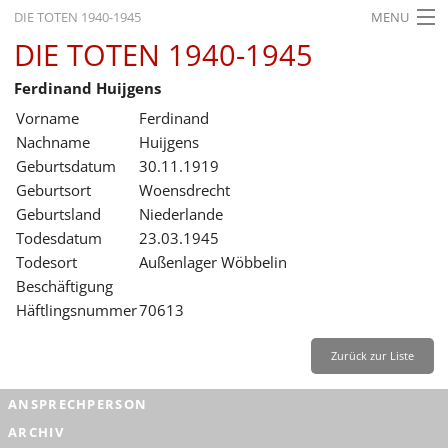
DIE TOTEN 1940-1945
MENU
DIE TOTEN 1940-1945
STARTSEITE
Ferdinand Huijgens
AKTUELLES
Vorname
Ferdinand
AUSSTELLUNGEN
Nachname
Huijgens
Geburtsdatum
30.11.1919
GESCHICHTE
Geburtsort
Woensdrecht
Geburtsland
Niederlande
BILDUNG
Todesdatum
23.03.1945
FORSCHUNG
Todesort
Außenlager Wöbbelin
Beschäftigung
SERVICE
Häftlingsnummer
70613
Zurück
Deutsch
Gebärdensprache
Leichte Sprache
Zurück zur Liste
Deutsch
ANSPRECHPERSON
Deutsch
ARCHIV