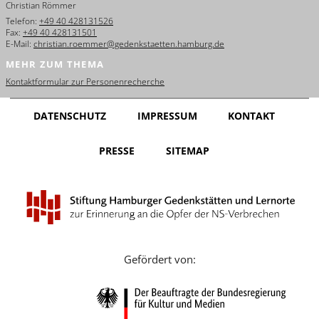
Christian Römmer
English
Telefon:
+49 40 428131526
Fax:
+49 40 428131501
Français
E-Mail:
christian.roemmer@gedenkstaetten.hamburg.de
MEHR ZUM THEMA
Dansk
Kontaktformular zur Personenrecherche
Español
DATENSCHUTZ
IMPRESSUM
KONTAKT
Italiano
PRESSE
SITEMAP
Nederlands
Polski
Português
Türkçe
Gefördert von:
Yкраїнський
Русский