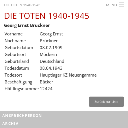
DIE TOTEN 1940-1945
MENU
DIE TOTEN 1940-1945
STARTSEITE
Georg Ernst Brückner
AKTUELLES
Vorname
Georg Ernst
AUSSTELLUNGEN
Nachname
Brückner
Geburtsdatum
08.02.1909
GESCHICHTE
Geburtsort
Möckern
Geburtsland
Deutschland
BILDUNG
Todesdatum
08.04.1943
FORSCHUNG
Todesort
Hauptlager KZ Neuengamme
Beschäftigung
Bäcker
SERVICE
Häftlingsnummer
12424
Zurück
Deutsch
Gebärdensprache
Leichte Sprache
Zurück zur Liste
Deutsch
ANSPRECHPERSON
Deutsch
ARCHIV