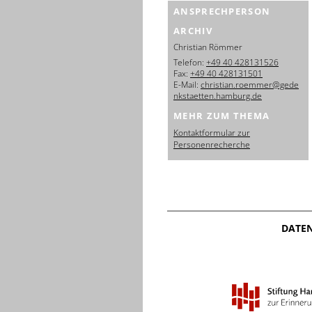
ANSPRECHPERSON
ARCHIV
Christian Römmer
Telefon:
+49 40 428131526
Fax:
+49 40 428131501
E-Mail:
christian.roemmer@gede
nkstaetten.hamburg.de
MEHR ZUM THEMA
Kontaktformular zur
Personenrecherche
DATE