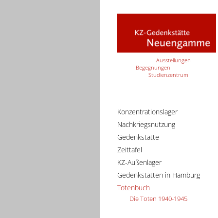
Ausstellungen
Begegnungen
Studienzentrum
Konzentrationslager
Nachkriegsnutzung
Gedenkstätte
Zeittafel
KZ-Außenlager
Gedenkstätten in Hamburg
Totenbuch
Die Toten 1940-1945