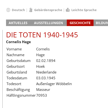
Deutsch
Gebärdensprache
Leichte Sprache
Deutsch
AKTUELLES
AUSSTELLUNGEN
GESCHICHTE
BILDU
English
Nachrichten
Hauptausstellung
Konzentrationslager
Führungen / Projek
Der An
Schüle
Français
DIE TOTEN 1940-1945
Veranstaltungskalender
Lager-SS
Wachturm
Nachkriegsnutzung
Projekttage
Berufsgruppenorie
Sterbe
Berufs
Dansk
Cornelis Hage
Klinkerwerk
Gedenkstätte
Längere Projekte
Kooperationen
Führungen
Die Hä
Erwac
Español
Vorname
Cornelis
ehem. Walther-Werke
Zeittafel
Schulkooperatione
Studientage
Arbeit
Inklus
Italiano
Nachname
Hage
Gefängnismauer
KZ-Außenlager
Vor- und Nachbere
Alltag
Außenl
Fortbi
Nederlands
Geburtsdatum
02.02.1894
Haus des Gedenkens
Gedenkstätten in Ham
Digitale Angebote
Lager-
Begeg
Polski
Geburtsort
Hoek
Sonderausstellungen
Totenbuch
Das E
Die To
Português
Geburtsland
Niederlande
Wanderausstellungen
Türkçe
Todesdatum
03.03.1945
Yкраїнський
Todesort
Außenlager Wöbbelin
Beschäftigung
Masseur
Русский
Häftlingsnummer
70953
עברית
العربية