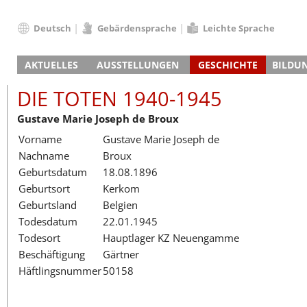
Deutsch
Gebärdensprache
Leichte Sprache
Deutsch
AKTUELLES
AUSSTELLUNGEN
GESCHICHTE
BILDU
English
Nachrichten
Hauptausstellung
Konzentrationslager
Führungen / Projek
Der An
Schüle
Français
DIE TOTEN 1940-1945
Veranstaltungskalender
Lager-SS
Wachturm
Nachkriegsnutzung
Projekttage
Berufsgruppenorie
Sterbe
Berufs
Dansk
Gustave Marie Joseph de Broux
Klinkerwerk
Gedenkstätte
Längere Projekte
Kooperationen
Führungen
Die Hä
Erwac
Español
Vorname
Gustave Marie Joseph de
ehem. Walther-Werke
Zeittafel
Schulkooperatione
Studientage
Arbeit
Inklus
Italiano
Nachname
Broux
Gefängnismauer
KZ-Außenlager
Vor- und Nachbere
Alltag
Außenl
Fortbi
Nederlands
Geburtsdatum
18.08.1896
Haus des Gedenkens
Gedenkstätten in Ham
Digitale Angebote
Lager-
Begeg
Polski
Geburtsort
Kerkom
Sonderausstellungen
Totenbuch
Das E
Die To
Português
Geburtsland
Belgien
Wanderausstellungen
Türkçe
Todesdatum
22.01.1945
Yкраїнський
Todesort
Hauptlager KZ Neuengamme
Beschäftigung
Gärtner
Русский
Häftlingsnummer
50158
עברית
العربية