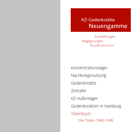
Ausstellungen
Begegnungen
Studienzentrum
Konzentrationslager
Nachkriegsnutzung
Gedenkstätte
Zeittafel
KZ-Außenlager
Gedenkstätten in Hamburg
Totenbuch
Die Toten 1940-1945