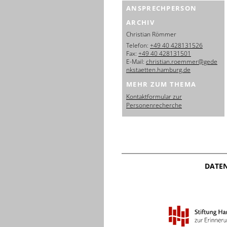
ANSPRECHPERSON
ARCHIV
Christian Römmer
Telefon:
+49 40 428131526
Fax:
+49 40 428131501
E-Mail:
christian.roemmer@gede
nkstaetten.hamburg.de
MEHR ZUM THEMA
Kontaktformular zur
Personenrecherche
DATE