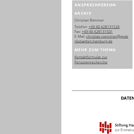
ANSPRECHPERSON
ARCHIV
Christian Römmer
Telefon:
+49 40 428131526
Fax:
+49 40 428131501
E-Mail:
christian.roemmer@gede
nkstaetten.hamburg.de
MEHR ZUM THEMA
Kontaktformular zur
Personenrecherche
DATE