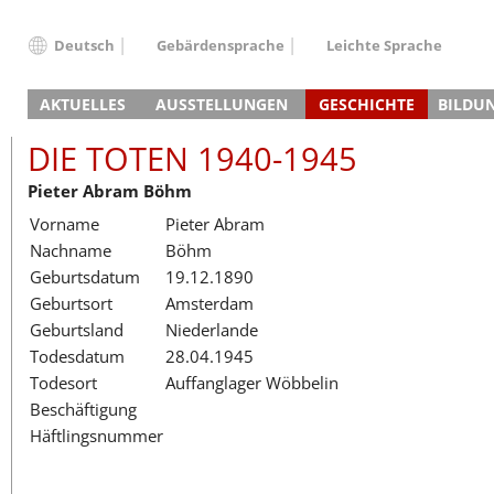
Deutsch
Gebärdensprache
Leichte Sprache
Deutsch
AKTUELLES
AUSSTELLUNGEN
GESCHICHTE
BILDU
English
Nachrichten
Hauptausstellung
Konzentrationslager
Führungen / Projek
Der An
Schüle
Français
DIE TOTEN 1940-1945
Veranstaltungskalender
Lager-SS
Wachturm
Nachkriegsnutzung
Projekttage
Berufsgruppenorie
Sterbe
Berufs
Dansk
Pieter Abram Böhm
Klinkerwerk
Gedenkstätte
Längere Projekte
Kooperationen
Führungen
Die Hä
Erwac
Español
Vorname
Pieter Abram
ehem. Walther-Werke
Zeittafel
Schulkooperatione
Studientage
Arbeit
Inklus
Italiano
Nachname
Böhm
Gefängnismauer
KZ-Außenlager
Vor- und Nachbere
Alltag
Außenl
Fortbi
Nederlands
Geburtsdatum
19.12.1890
Haus des Gedenkens
Gedenkstätten in Ham
Digitale Angebote
Lager-
Begeg
Polski
Geburtsort
Amsterdam
Sonderausstellungen
Totenbuch
Das E
Die To
Português
Geburtsland
Niederlande
Wanderausstellungen
Türkçe
Todesdatum
28.04.1945
Yкраїнський
Todesort
Auffanglager Wöbbelin
Beschäftigung
Русский
Häftlingsnummer
עברית
العربية