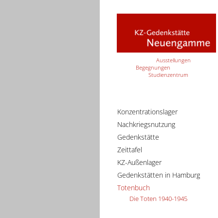
Ausstellungen
Begegnungen
Studienzentrum
Konzentrationslager
Nachkriegsnutzung
Gedenkstätte
Zeittafel
KZ-Außenlager
Gedenkstätten in Hamburg
Totenbuch
Die Toten 1940-1945