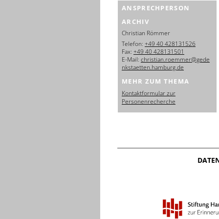
ANSPRECHPERSON
ARCHIV
Christian Römmer
Telefon:
+49 40 428131526
Fax:
+49 40 428131501
E-Mail:
christian.roemmer@gede
nkstaetten.hamburg.de
MEHR ZUM THEMA
Kontaktformular zur
Personenrecherche
DATE