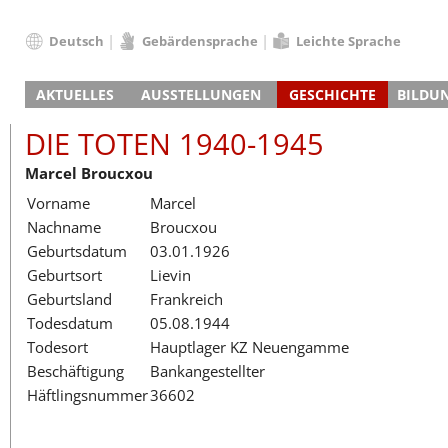
Deutsch
Gebärdensprache
Leichte Sprache
Deutsch
AKTUELLES
AUSSTELLUNGEN
GESCHICHTE
BILDU
English
Nachrichten
Hauptausstellung
Konzentrationslager
Führungen / Projek
Der An
Schüle
Français
DIE TOTEN 1940-1945
Veranstaltungskalender
Lager-SS
Wachturm
Nachkriegsnutzung
Projekttage
Berufsgruppenorie
Sterbe
Berufs
Dansk
Marcel Broucxou
Klinkerwerk
Gedenkstätte
Längere Projekte
Kooperationen
Führungen
Die Hä
Erwac
Español
Vorname
Marcel
ehem. Walther-Werke
Zeittafel
Schulkooperatione
Studientage
Arbeit
Inklus
Italiano
Nachname
Broucxou
Gefängnismauer
KZ-Außenlager
Vor- und Nachbere
Alltag
Außenl
Fortbi
Nederlands
Geburtsdatum
03.01.1926
Haus des Gedenkens
Gedenkstätten in Ham
Digitale Angebote
Lager-
Begeg
Polski
Geburtsort
Lievin
Sonderausstellungen
Totenbuch
Das E
Die To
Português
Geburtsland
Frankreich
Wanderausstellungen
Türkçe
Todesdatum
05.08.1944
Yкраїнський
Todesort
Hauptlager KZ Neuengamme
Beschäftigung
Bankangestellter
Русский
Häftlingsnummer
36602
עברית
العربية