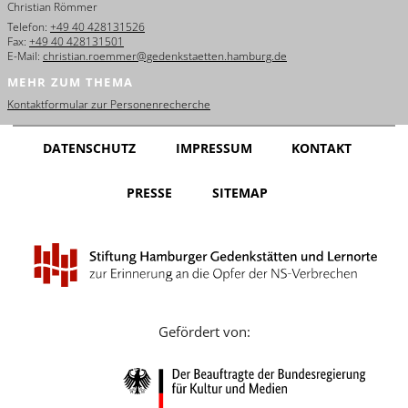
Christian Römmer
English
Telefon:
+49 40 428131526
Fax:
+49 40 428131501
Français
E-Mail:
christian.roemmer@gedenkstaetten.hamburg.de
MEHR ZUM THEMA
Dansk
Kontaktformular zur Personenrecherche
Español
DATENSCHUTZ
IMPRESSUM
KONTAKT
Italiano
PRESSE
SITEMAP
Nederlands
Polski
Português
Türkçe
Gefördert von:
Yкраїнський
Русский