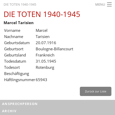
DIE TOTEN 1940-1945
MENU
DIE TOTEN 1940-1945
STARTSEITE
Marcel Tarisien
AKTUELLES
Vorname
Marcel
AUSSTELLUNGEN
Nachname
Tarisien
Geburtsdatum
20.07.1916
GESCHICHTE
Geburtsort
Boulogne-Billancourt
Geburtsland
Frankreich
BILDUNG
Todesdatum
31.05.1945
FORSCHUNG
Todesort
Rotenburg
Beschäftigung
SERVICE
Häftlingsnummer
65943
Zurück
Deutsch
Gebärdensprache
Leichte Sprache
Zurück zur Liste
Deutsch
ANSPRECHPERSON
Deutsch
ARCHIV