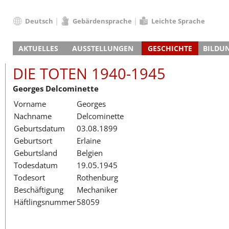
Deutsch
Gebärdensprache
Leichte Sprache
Deutsch
AKTUELLES
AUSSTELLUNGEN
GESCHICHTE
BILDU
English
Nachrichten
Hauptausstellung
Konzentrationslager
Führungen / Projek
Der An
Schüle
Français
DIE TOTEN 1940-1945
Veranstaltungskalender
Lager-SS
Wachturm
Nachkriegsnutzung
Projekttage
Berufsgruppenorie
Sterbe
Berufs
Dansk
Georges Delcominette
Klinkerwerk
Gedenkstätte
Längere Projekte
Kooperationen
Führungen
Die Hä
Erwac
Español
Vorname
Georges
ehem. Walther-Werke
Zeittafel
Schulkooperatione
Studientage
Arbeit
Inklus
Italiano
Nachname
Delcominette
Gefängnismauer
KZ-Außenlager
Vor- und Nachbere
Alltag
Außenl
Fortbi
Nederlands
Geburtsdatum
03.08.1899
Haus des Gedenkens
Gedenkstätten in Ham
Digitale Angebote
Lager-
Begeg
Polski
Geburtsort
Erlaine
Sonderausstellungen
Totenbuch
Das E
Die To
Português
Geburtsland
Belgien
Wanderausstellungen
Türkçe
Todesdatum
19.05.1945
Yкраїнський
Todesort
Rothenburg
Beschäftigung
Mechaniker
Русский
Häftlingsnummer
58059
עברית
العربية