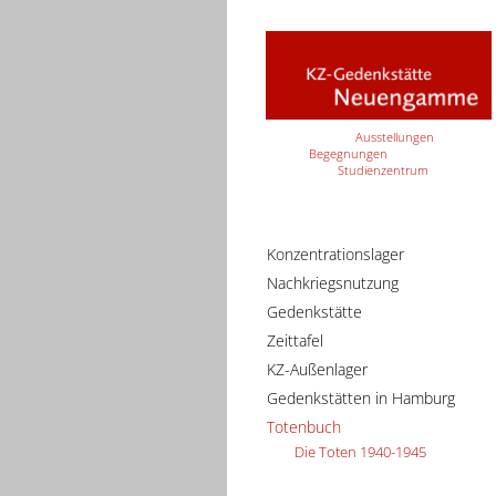
Ausstellungen
Begegnungen
Studienzentrum
Konzentrationslager
Nachkriegsnutzung
Gedenkstätte
Zeittafel
KZ-Außenlager
Gedenkstätten in Hamburg
Totenbuch
Die Toten 1940-1945