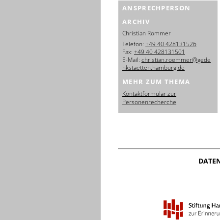
ANSPRECHPERSON
ARCHIV
Christian Römmer
Telefon:
+49 40 428131526
Fax:
+49 40 428131501
E-Mail:
christian.roemmer@gede
nkstaetten.hamburg.de
MEHR ZUM THEMA
Kontaktformular zur
Personenrecherche
DATE