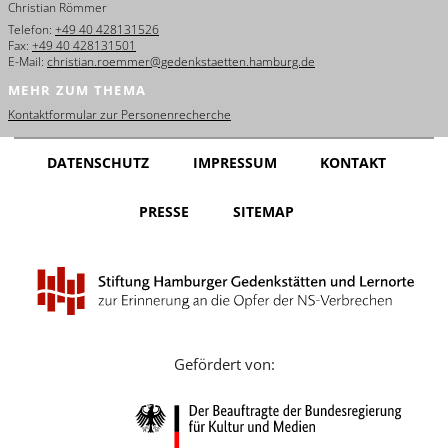
Christian Römmer
English
Telefon:
+49 40 428131526
Fax:
+49 40 428131501
Français
E-Mail:
christian.roemmer@gedenkstaetten.hamburg.de
MEHR ZUM THEMA
Dansk
Kontaktformular zur Personenrecherche
Español
DATENSCHUTZ
IMPRESSUM
KONTAKT
Italiano
PRESSE
SITEMAP
Nederlands
Polski
Português
Türkçe
Gefördert von:
Yкраїнський
Русский