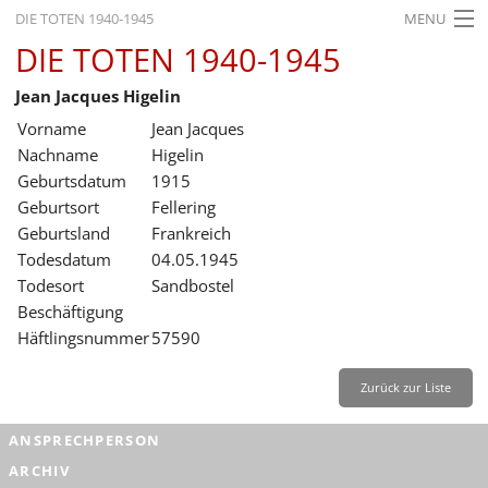
DIE TOTEN 1940-1945
MENU
DIE TOTEN 1940-1945
STARTSEITE
Jean Jacques Higelin
AKTUELLES
Vorname
Jean Jacques
AUSSTELLUNGEN
Nachname
Higelin
Geburtsdatum
1915
GESCHICHTE
Geburtsort
Fellering
Geburtsland
Frankreich
BILDUNG
Todesdatum
04.05.1945
FORSCHUNG
Todesort
Sandbostel
Beschäftigung
SERVICE
Häftlingsnummer
57590
Zurück
Deutsch
Gebärdensprache
Leichte Sprache
Zurück zur Liste
Deutsch
ANSPRECHPERSON
Deutsch
ARCHIV