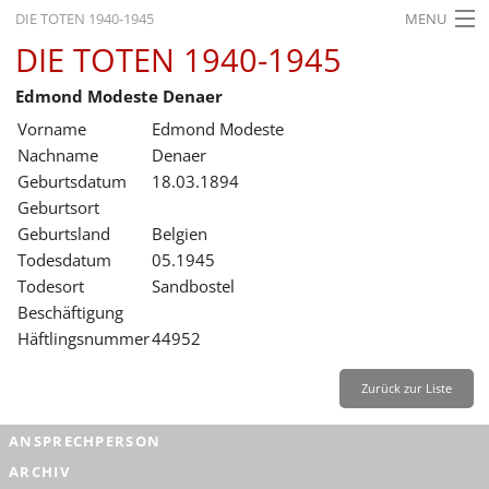
DIE TOTEN 1940-1945
MENU
DIE TOTEN 1940-1945
STARTSEITE
Edmond Modeste Denaer
AKTUELLES
Vorname
Edmond Modeste
AUSSTELLUNGEN
Nachname
Denaer
Geburtsdatum
18.03.1894
GESCHICHTE
Geburtsort
Geburtsland
Belgien
BILDUNG
Todesdatum
05.1945
FORSCHUNG
Todesort
Sandbostel
Beschäftigung
SERVICE
Häftlingsnummer
44952
Zurück
Deutsch
Gebärdensprache
Leichte Sprache
Zurück zur Liste
Deutsch
ANSPRECHPERSON
Deutsch
ARCHIV