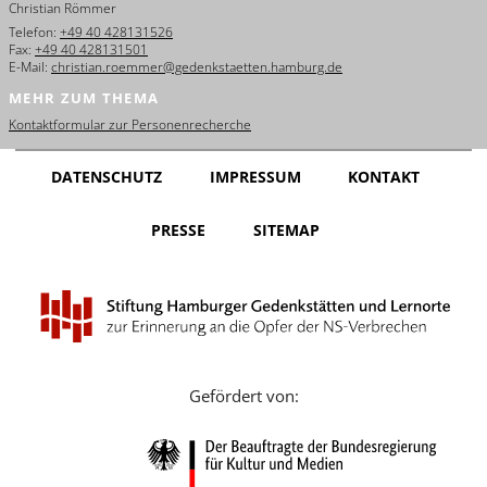
Christian Römmer
English
Telefon:
+49 40 428131526
Fax:
+49 40 428131501
Français
E-Mail:
christian.roemmer@gedenkstaetten.hamburg.de
MEHR ZUM THEMA
Dansk
Kontaktformular zur Personenrecherche
Español
DATENSCHUTZ
IMPRESSUM
KONTAKT
Italiano
PRESSE
SITEMAP
Nederlands
Polski
Português
Türkçe
Gefördert von:
Yкраїнський
Русский