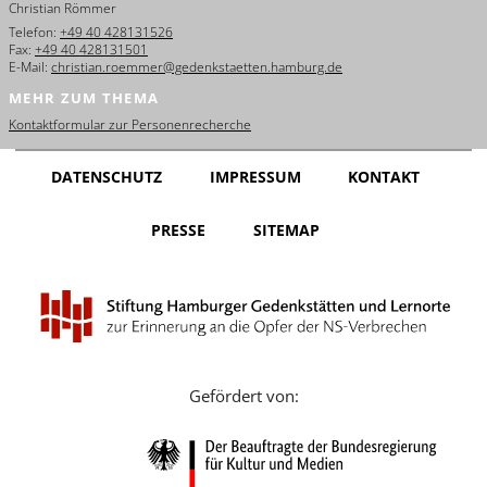
Christian Römmer
English
Telefon:
+49 40 428131526
Fax:
+49 40 428131501
Français
E-Mail:
christian.roemmer@gedenkstaetten.hamburg.de
MEHR ZUM THEMA
Dansk
Kontaktformular zur Personenrecherche
Español
DATENSCHUTZ
IMPRESSUM
KONTAKT
Italiano
PRESSE
SITEMAP
Nederlands
Polski
Português
Türkçe
Gefördert von:
Yкраїнський
Русский