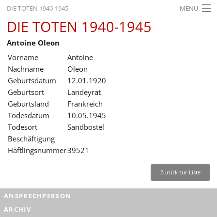
DIE TOTEN 1940-1945
MENU
DIE TOTEN 1940-1945
STARTSEITE
Antoine Oleon
AKTUELLES
Vorname
Antoine
AUSSTELLUNGEN
Nachname
Oleon
Geburtsdatum
12.01.1920
GESCHICHTE
Geburtsort
Landeyrat
Geburtsland
Frankreich
BILDUNG
Todesdatum
10.05.1945
FORSCHUNG
Todesort
Sandbostel
Beschäftigung
SERVICE
Häftlingsnummer
39521
Zurück
Deutsch
Gebärdensprache
Leichte Sprache
Zurück zur Liste
Deutsch
ANSPRECHPERSON
Deutsch
ARCHIV