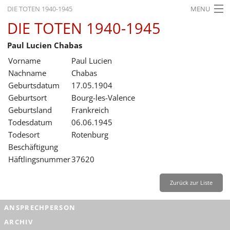
DIE TOTEN 1940-1945
MENU
DIE TOTEN 1940-1945
STARTSEITE
Paul Lucien Chabas
AKTUELLES
Vorname
Paul Lucien
AUSSTELLUNGEN
Nachname
Chabas
Geburtsdatum
17.05.1904
GESCHICHTE
Geburtsort
Bourg-les-Valence
Geburtsland
Frankreich
BILDUNG
Todesdatum
06.06.1945
FORSCHUNG
Todesort
Rotenburg
Beschäftigung
SERVICE
Häftlingsnummer
37620
Zurück
Deutsch
Gebärdensprache
Leichte Sprache
Zurück zur Liste
Deutsch
ANSPRECHPERSON
Deutsch
ARCHIV