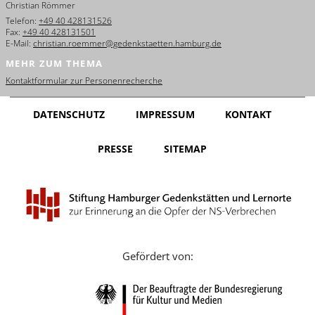
Christian Römmer
English
Telefon:
+49 40 428131526
Fax:
+49 40 428131501
Français
E-Mail:
christian.roemmer@gedenkstaetten.hamburg.de
MEHR ZUM THEMA
Dansk
Kontaktformular zur Personenrecherche
Español
DATENSCHUTZ
IMPRESSUM
KONTAKT
Italiano
PRESSE
SITEMAP
Nederlands
Polski
Português
Türkçe
Gefördert von:
Yкраїнський
Русский