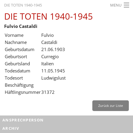
DIE TOTEN 1940-1945
MENU
DIE TOTEN 1940-1945
STARTSEITE
Fulvio Castaldi
AKTUELLES
Vorname
Fulvio
AUSSTELLUNGEN
Nachname
Castaldi
Geburtsdatum
21.06.1903
GESCHICHTE
Geburtsort
Curregio
Geburtsland
Italien
BILDUNG
Todesdatum
11.05.1945
FORSCHUNG
Todesort
Ludwigslust
Beschäftigung
SERVICE
Häftlingsnummer
31372
Zurück
Deutsch
Gebärdensprache
Leichte Sprache
Zurück zur Liste
Deutsch
ANSPRECHPERSON
Deutsch
ARCHIV