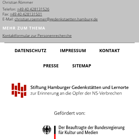
Christian Römmer
English
Telefon:
+49 40 428131526
Fax:
+49 40 428131501
Français
E-Mail:
christian.roemmer@gedenkstaetten.hamburg.de
MEHR ZUM THEMA
Dansk
Kontaktformular zur Personenrecherche
Español
DATENSCHUTZ
IMPRESSUM
KONTAKT
Italiano
PRESSE
SITEMAP
Nederlands
Polski
Português
Türkçe
Gefördert von:
Yкраїнський
Русский