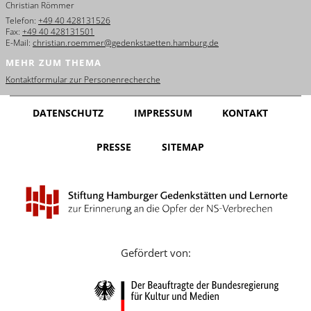
Christian Römmer
English
Telefon:
+49 40 428131526
Fax:
+49 40 428131501
Français
E-Mail:
christian.roemmer@gedenkstaetten.hamburg.de
MEHR ZUM THEMA
Dansk
Kontaktformular zur Personenrecherche
Español
DATENSCHUTZ
IMPRESSUM
KONTAKT
Italiano
PRESSE
SITEMAP
Nederlands
Polski
Português
Türkçe
Gefördert von:
Yкраїнський
Русский