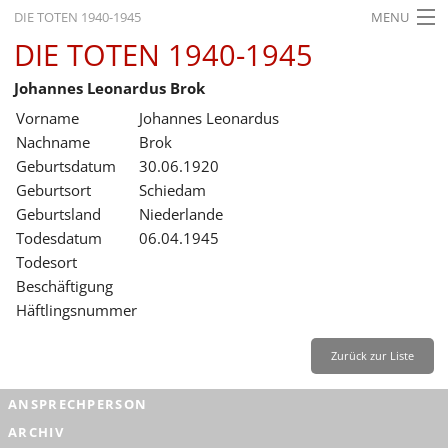
DIE TOTEN 1940-1945
MENU
DIE TOTEN 1940-1945
STARTSEITE
Johannes Leonardus Brok
AKTUELLES
Vorname
Johannes Leonardus
AUSSTELLUNGEN
Nachname
Brok
Geburtsdatum
30.06.1920
GESCHICHTE
Geburtsort
Schiedam
Geburtsland
Niederlande
BILDUNG
Todesdatum
06.04.1945
FORSCHUNG
Todesort
Beschäftigung
SERVICE
Häftlingsnummer
Zurück
Deutsch
Gebärdensprache
Leichte Sprache
Zurück zur Liste
Deutsch
ANSPRECHPERSON
Deutsch
ARCHIV