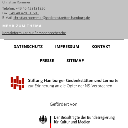
Christian Römmer
English
Telefon:
+49 40 428131526
Fax:
+49 40 428131501
Français
E-Mail:
christian.roemmer@gedenkstaetten.hamburg.de
MEHR ZUM THEMA
Dansk
Kontaktformular zur Personenrecherche
Español
DATENSCHUTZ
IMPRESSUM
KONTAKT
Italiano
PRESSE
SITEMAP
Nederlands
Polski
Português
Türkçe
Gefördert von:
Yкраїнський
Русский