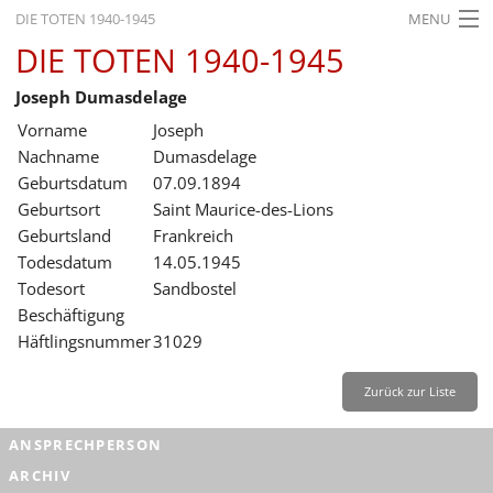
DIE TOTEN 1940-1945
MENU
DIE TOTEN 1940-1945
STARTSEITE
Joseph Dumasdelage
AKTUELLES
Vorname
Joseph
AUSSTELLUNGEN
Nachname
Dumasdelage
Geburtsdatum
07.09.1894
GESCHICHTE
Geburtsort
Saint Maurice-des-Lions
Geburtsland
Frankreich
BILDUNG
Todesdatum
14.05.1945
FORSCHUNG
Todesort
Sandbostel
Beschäftigung
SERVICE
Häftlingsnummer
31029
Zurück
Deutsch
Gebärdensprache
Leichte Sprache
Zurück zur Liste
Deutsch
ANSPRECHPERSON
Deutsch
ARCHIV