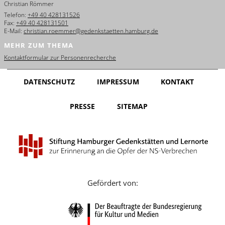
Christian Römmer
English
Telefon:
+49 40 428131526
Fax:
+49 40 428131501
Français
E-Mail:
christian.roemmer@gedenkstaetten.hamburg.de
MEHR ZUM THEMA
Dansk
Kontaktformular zur Personenrecherche
Español
DATENSCHUTZ
IMPRESSUM
KONTAKT
Italiano
PRESSE
SITEMAP
Nederlands
Polski
Português
Türkçe
Gefördert von:
Yкраїнський
Русский