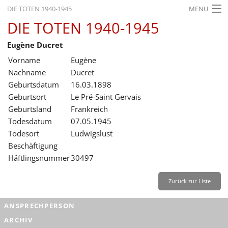
DIE TOTEN 1940-1945
MENU
DIE TOTEN 1940-1945
STARTSEITE
Eugène Ducret
AKTUELLES
Vorname
Eugène
AUSSTELLUNGEN
Nachname
Ducret
Geburtsdatum
16.03.1898
GESCHICHTE
Geburtsort
Le Pré-Saint Gervais
Geburtsland
Frankreich
BILDUNG
Todesdatum
07.05.1945
FORSCHUNG
Todesort
Ludwigslust
Beschäftigung
SERVICE
Häftlingsnummer
30497
Zurück
Deutsch
Gebärdensprache
Leichte Sprache
Zurück zur Liste
Deutsch
ANSPRECHPERSON
Deutsch
ARCHIV