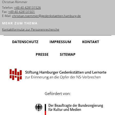
Christian Römmer
English
Telefon:
+49 40 428131526
Fax:
+49 40 428131501
Français
E-Mail:
christian.roemmer@gedenkstaetten.hamburg.de
MEHR ZUM THEMA
Dansk
Kontaktformular zur Personenrecherche
Español
DATENSCHUTZ
IMPRESSUM
KONTAKT
Italiano
PRESSE
SITEMAP
Nederlands
Polski
Português
Türkçe
Gefördert von:
Yкраїнський
Русский