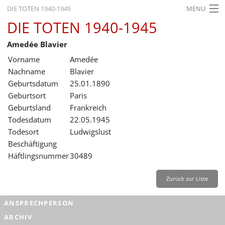
DIE TOTEN 1940-1945
MENU
DIE TOTEN 1940-1945
STARTSEITE
Amedée Blavier
AKTUELLES
Vorname
Amedée
AUSSTELLUNGEN
Nachname
Blavier
Geburtsdatum
25.01.1890
GESCHICHTE
Geburtsort
Paris
Geburtsland
Frankreich
BILDUNG
Todesdatum
22.05.1945
FORSCHUNG
Todesort
Ludwigslust
Beschäftigung
SERVICE
Häftlingsnummer
30489
Zurück
Deutsch
Gebärdensprache
Leichte Sprache
Zurück zur Liste
Deutsch
ANSPRECHPERSON
Deutsch
ARCHIV