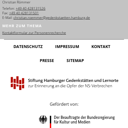
Christian Römmer
English
Telefon:
+49 40 428131526
Fax:
+49 40 428131501
Français
E-Mail:
christian.roemmer@gedenkstaetten.hamburg.de
MEHR ZUM THEMA
Dansk
Kontaktformular zur Personenrecherche
Español
DATENSCHUTZ
IMPRESSUM
KONTAKT
Italiano
PRESSE
SITEMAP
Nederlands
Polski
Português
Türkçe
Gefördert von:
Yкраїнський
Русский