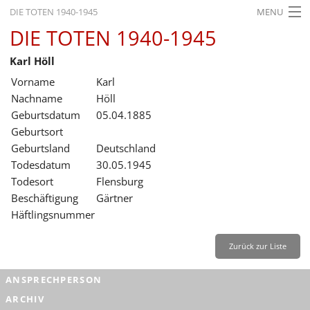
DIE TOTEN 1940-1945
MENU
DIE TOTEN 1940-1945
STARTSEITE
Karl Höll
AKTUELLES
Vorname
Karl
AUSSTELLUNGEN
Nachname
Höll
Geburtsdatum
05.04.1885
GESCHICHTE
Geburtsort
Geburtsland
Deutschland
BILDUNG
Todesdatum
30.05.1945
FORSCHUNG
Todesort
Flensburg
Beschäftigung
Gärtner
SERVICE
Häftlingsnummer
Zurück
Deutsch
Gebärdensprache
Leichte Sprache
Zurück zur Liste
Deutsch
ANSPRECHPERSON
Deutsch
ARCHIV