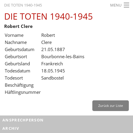
DIE TOTEN 1940-1945
MENU
DIE TOTEN 1940-1945
STARTSEITE
Robert Clere
AKTUELLES
Vorname
Robert
AUSSTELLUNGEN
Nachname
Clere
Geburtsdatum
21.05.1887
GESCHICHTE
Geburtsort
Bourbonne-les-Bains
Geburtsland
Frankreich
BILDUNG
Todesdatum
18.05.1945
FORSCHUNG
Todesort
Sandbostel
Beschäftigung
SERVICE
Häftlingsnummer
Zurück
Deutsch
Gebärdensprache
Leichte Sprache
Zurück zur Liste
Deutsch
ANSPRECHPERSON
Deutsch
ARCHIV