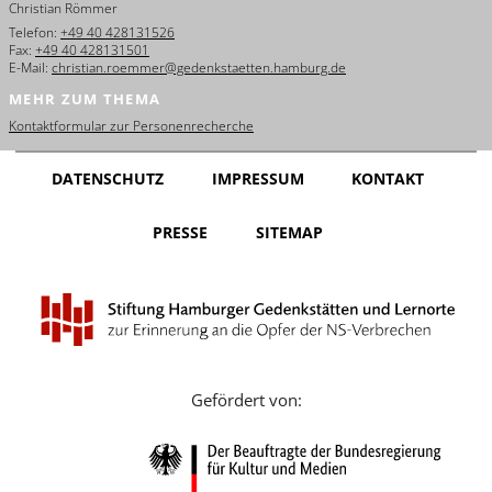
Christian Römmer
English
Telefon:
+49 40 428131526
Fax:
+49 40 428131501
Français
E-Mail:
christian.roemmer@gedenkstaetten.hamburg.de
MEHR ZUM THEMA
Dansk
Kontaktformular zur Personenrecherche
Español
DATENSCHUTZ
IMPRESSUM
KONTAKT
Italiano
PRESSE
SITEMAP
Nederlands
Polski
Português
Türkçe
Gefördert von:
Yкраїнський
Русский