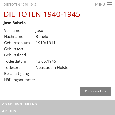
DIE TOTEN 1940-1945
MENU
DIE TOTEN 1940-1945
STARTSEITE
Joso Boheio
AKTUELLES
Vorname
Joso
AUSSTELLUNGEN
Nachname
Boheio
Geburtsdatum
1910/1911
GESCHICHTE
Geburtsort
Geburtsland
BILDUNG
Todesdatum
13.05.1945
FORSCHUNG
Todesort
Neustadt in Holstein
Beschäftigung
SERVICE
Häftlingsnummer
Zurück
Deutsch
Gebärdensprache
Leichte Sprache
Zurück zur Liste
Deutsch
ANSPRECHPERSON
Deutsch
ARCHIV