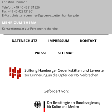
Christian Römmer
English
Telefon:
+49 40 428131526
Fax:
+49 40 428131501
Français
E-Mail:
christian.roemmer@gedenkstaetten.hamburg.de
MEHR ZUM THEMA
Dansk
Kontaktformular zur Personenrecherche
Español
DATENSCHUTZ
IMPRESSUM
KONTAKT
Italiano
PRESSE
SITEMAP
Nederlands
Polski
Português
Türkçe
Gefördert von:
Yкраїнський
Русский