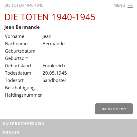
DIE TOTEN 1940-1945
MENU
DIE TOTEN 1940-1945
STARTSEITE
Jean Bermande
AKTUELLES
Vorname
Jean
AUSSTELLUNGEN
Nachname
Bermande
Geburtsdatum
GESCHICHTE
Geburtsort
Geburtsland
Frankreich
BILDUNG
Todesdatum
20.05.1945
FORSCHUNG
Todesort
Sandbostel
Beschäftigung
SERVICE
Häftlingsnummer
Zurück
Deutsch
Gebärdensprache
Leichte Sprache
Zurück zur Liste
Deutsch
ANSPRECHPERSON
Deutsch
ARCHIV