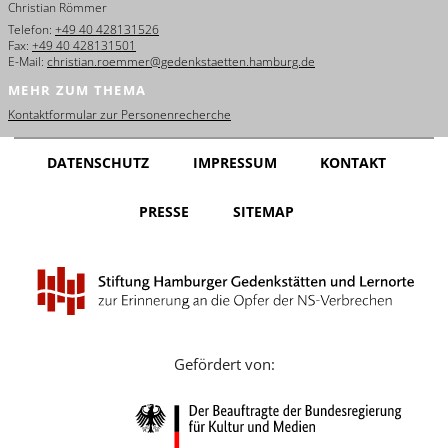
Christian Römmer
English
Telefon:
+49 40 428131526
Fax:
+49 40 428131501
Français
E-Mail:
christian.roemmer@gedenkstaetten.hamburg.de
MEHR ZUM THEMA
Dansk
Kontaktformular zur Personenrecherche
Español
DATENSCHUTZ
IMPRESSUM
KONTAKT
Italiano
PRESSE
SITEMAP
Nederlands
Polski
Português
Türkçe
Gefördert von:
Yкраїнський
Русский