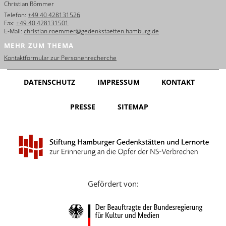
Christian Römmer
English
Telefon:
+49 40 428131526
Fax:
+49 40 428131501
Français
E-Mail:
christian.roemmer@gedenkstaetten.hamburg.de
MEHR ZUM THEMA
Dansk
Kontaktformular zur Personenrecherche
Español
DATENSCHUTZ
IMPRESSUM
KONTAKT
Italiano
PRESSE
SITEMAP
Nederlands
Polski
Português
Türkçe
Gefördert von:
Yкраїнський
Русский