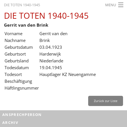
DIE TOTEN 1940-1945
MENU
DIE TOTEN 1940-1945
STARTSEITE
Gerrit van den Brink
AKTUELLES
Vorname
Gerrit van den
AUSSTELLUNGEN
Nachname
Brink
Geburtsdatum
03.04.1923
GESCHICHTE
Geburtsort
Harderwijk
Geburtsland
Niederlande
BILDUNG
Todesdatum
19.04.1945
FORSCHUNG
Todesort
Hauptlager KZ Neuengamme
Beschäftigung
SERVICE
Häftlingsnummer
Zurück
Deutsch
Gebärdensprache
Leichte Sprache
Zurück zur Liste
Deutsch
ANSPRECHPERSON
Deutsch
ARCHIV