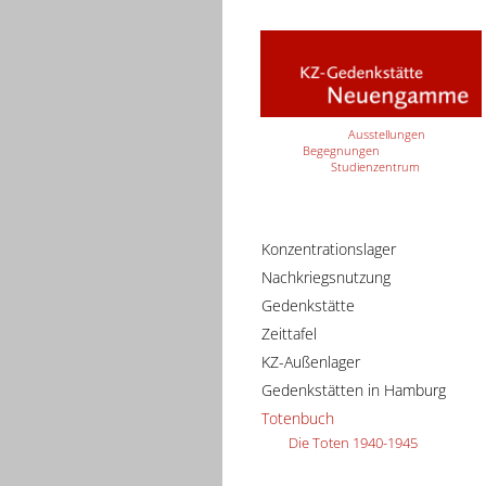
Ausstellungen
Begegnungen
Studienzentrum
Konzentrationslager
Nachkriegsnutzung
Gedenkstätte
Zeittafel
KZ-Außenlager
Gedenkstätten in Hamburg
Totenbuch
Die Toten 1940-1945