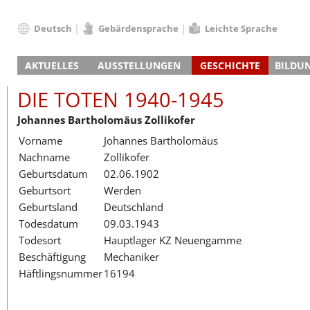
Deutsch
Gebärdensprache
Leichte Sprache
Deutsch
AKTUELLES
AUSSTELLUNGEN
GESCHICHTE
BILDU
English
Nachrichten
Hauptausstellung
Konzentrationslager
Führungen / Projek
Der An
Schüle
Français
DIE TOTEN 1940-1945
Veranstaltungskalender
Lager-SS
Wachturm
Nachkriegsnutzung
Projekttage
Berufsgruppenorie
Sterbe
Berufs
Dansk
Johannes Bartholomäus Zollikofer
Klinkerwerk
Gedenkstätte
Längere Projekte
Kooperationen
Führungen
Die Hä
Erwac
Español
Vorname
Johannes Bartholomäus
ehem. Walther-Werke
Zeittafel
Schulkooperatione
Studientage
Arbeit
Inklus
Italiano
Nachname
Zollikofer
Gefängnismauer
KZ-Außenlager
Vor- und Nachbere
Alltag
Außenl
Fortbi
Nederlands
Geburtsdatum
02.06.1902
Haus des Gedenkens
Gedenkstätten in Ham
Digitale Angebote
Lager-
Begeg
Polski
Geburtsort
Werden
Sonderausstellungen
Totenbuch
Das E
Die To
Português
Geburtsland
Deutschland
Wanderausstellungen
Türkçe
Todesdatum
09.03.1943
Yкраїнський
Todesort
Hauptlager KZ Neuengamme
Beschäftigung
Mechaniker
Русский
Häftlingsnummer
16194
עברית
العربية