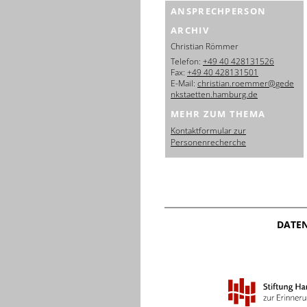
ANSPRECHPERSON
ARCHIV
Christian Römmer
Telefon:
+49 40 428131526
Fax:
+49 40 428131501
E-Mail:
christian.roemmer@gede
nkstaetten.hamburg.de
MEHR ZUM THEMA
Kontaktformular zur
Personenrecherche
DATE