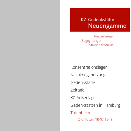
Ausstellungen
Begegnungen
Studienzentrum
Konzentrationslager
Nachkriegsnutzung
Gedenkstätte
Zeittafel
KZ-Außenlager
Gedenkstätten in Hamburg
Totenbuch
Die Toten 1940-1945