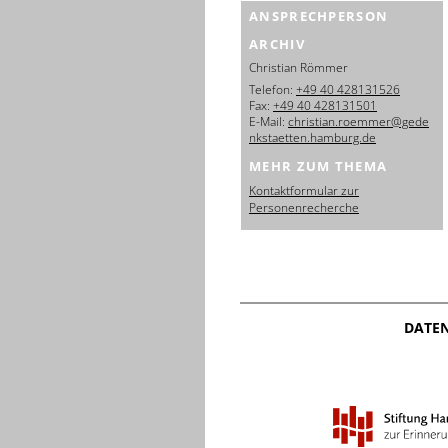
ANSPRECHPERSON
ARCHIV
Christian Römmer
Telefon:
+49 40 428131526
Fax:
+49 40 428131501
E-Mail:
christian.roemmer@gede
nkstaetten.hamburg.de
MEHR ZUM THEMA
Kontaktformular zur
Personenrecherche
DATE