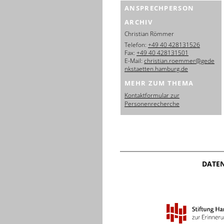
ANSPRECHPERSON
ARCHIV
Christian Römmer
Telefon:
+49 40 428131526
Fax:
+49 40 428131501
E-Mail:
christian.roemmer@gede
nkstaetten.hamburg.de
MEHR ZUM THEMA
Kontaktformular zur
Personenrecherche
DATE