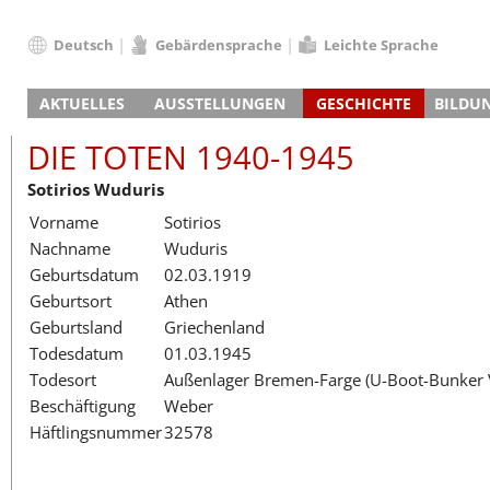
Deutsch
Gebärdensprache
Leichte Sprache
Deutsch
AKTUELLES
AUSSTELLUNGEN
GESCHICHTE
BILDU
English
Nachrichten
Hauptausstellung
Konzentrationslager
Führungen / Projek
Der An
Schüle
Français
DIE TOTEN 1940-1945
Veranstaltungskalender
Lager-SS
Wachturm
Nachkriegsnutzung
Projekttage
Berufsgruppenorie
Sterbe
Berufs
Dansk
Sotirios Wuduris
Klinkerwerk
Gedenkstätte
Längere Projekte
Kooperationen
Führungen
Die Hä
Erwac
Español
Vorname
Sotirios
ehem. Walther-Werke
Zeittafel
Schulkooperatione
Studientage
Arbeit
Inklus
Italiano
Nachname
Wuduris
Gefängnismauer
KZ-Außenlager
Vor- und Nachbere
Alltag
Außenl
Fortbi
Nederlands
Geburtsdatum
02.03.1919
Haus des Gedenkens
Gedenkstätten in Ham
Digitale Angebote
Lager-
Begeg
Polski
Geburtsort
Athen
Sonderausstellungen
Totenbuch
Das E
Die To
Português
Geburtsland
Griechenland
Wanderausstellungen
Türkçe
Todesdatum
01.03.1945
Yкраїнський
Todesort
Außenlager Bremen-Farge (U-Boot-Bunker V
Beschäftigung
Weber
Русский
Häftlingsnummer
32578
עברית
العربية