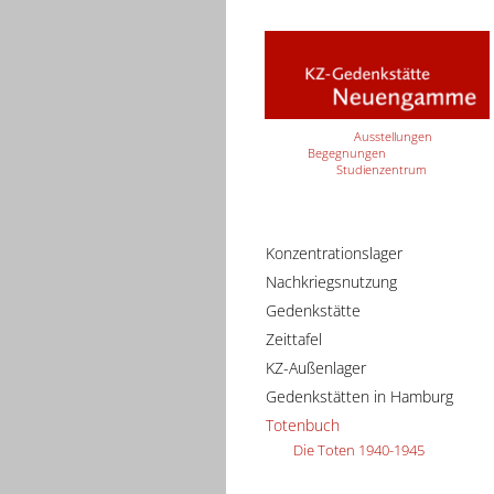
Ausstellungen
Begegnungen
Studienzentrum
Konzentrationslager
Nachkriegsnutzung
Gedenkstätte
Zeittafel
KZ-Außenlager
Gedenkstätten in Hamburg
Totenbuch
Die Toten 1940-1945