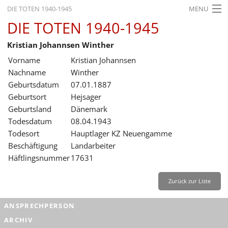
DIE TOTEN 1940-1945
MENU
DIE TOTEN 1940-1945
STARTSEITE
Kristian Johannsen Winther
AKTUELLES
Vorname
Kristian Johannsen
AUSSTELLUNGEN
Nachname
Winther
Geburtsdatum
07.01.1887
GESCHICHTE
Geburtsort
Hejsager
Geburtsland
Dänemark
BILDUNG
Todesdatum
08.04.1943
FORSCHUNG
Todesort
Hauptlager KZ Neuengamme
Beschäftigung
Landarbeiter
SERVICE
Häftlingsnummer
17631
Zurück
Deutsch
Gebärdensprache
Leichte Sprache
Zurück zur Liste
Deutsch
ANSPRECHPERSON
Deutsch
ARCHIV