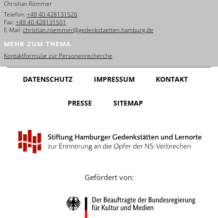
Christian Römmer
English
Telefon:
+49 40 428131526
Fax:
+49 40 428131501
Français
E-Mail:
christian.roemmer@gedenkstaetten.hamburg.de
MEHR ZUM THEMA
Dansk
Kontaktformular zur Personenrecherche
Español
DATENSCHUTZ
IMPRESSUM
KONTAKT
Italiano
PRESSE
SITEMAP
Nederlands
Polski
Português
Türkçe
Gefördert von:
Yкраїнський
Русский